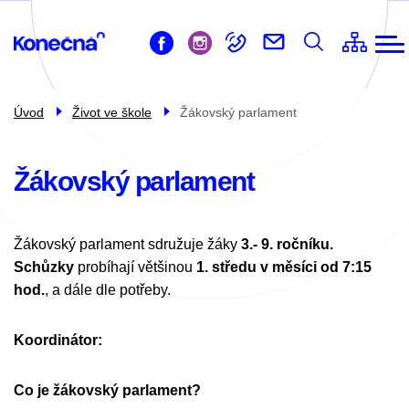
ZŠ
Přejít
Život ve škole
k
Pro žáky
hlavnímu
obsahu
Pro rodiče
Úvod
Život ve škole
Žákovský parlament
Školní družina
Školní jídelna
Žákovský parlament
Kontakty
Žákovský parlament sdružuje žáky
3.- 9. ročníku.
Schůzky
probíhají většinou
1. středu v měsíci od 7:15
hod.
, a dále dle potřeby.
Koordinátor:
Co je žákovský parlament?