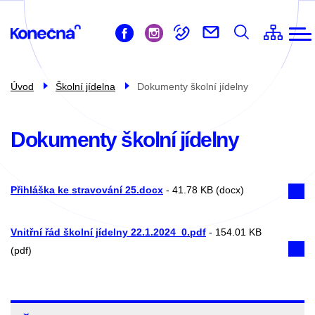
ZŠ
Přejít
Život ve škole
k
Pro žáky
hlavnímu
obsahu
Pro rodiče
Úvod
Školní jídelna
Dokumenty školní jídelny
Školní družina
Školní jídelna
Dokumenty školní jídelny
Kontakty
Přihláška ke stravování 25.docx
-
41.78 KB (docx)
Vnitřní řád školní jídelny 22.1.2024_0.pdf
-
154.01 KB
(pdf)
Školní