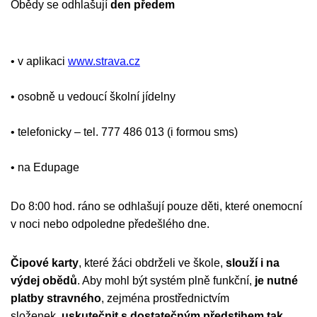
Obědy se odhlašují
den předem
• v aplikaci
www.strava.cz
• osobně u vedoucí školní jídelny
• telefonicky – tel. 777 486 013 (i formou sms)
• na Edupage
Do 8:00 hod. ráno se odhlašují pouze děti, které onemocní
v noci nebo odpoledne předešlého dne.
Čipové karty
, které žáci obdrželi ve škole,
slouží i na
výdej obědů
. Aby mohl být systém plně funkční,
je nutné
platby stravného
, zejména prostřednictvím
složenek,
uskutečnit s dostatečným předstihem tak,