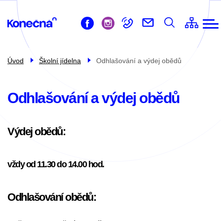
ZŠ
Přejít
Život ve škole
k
Pro žáky
hlavnímu
obsahu
Pro rodiče
Úvod
Školní jídelna
Odhlašování a výdej obědů
Školní družina
Školní jídelna
Odhlašování a výdej obědů
Kontakty
Výdej obědů:
vždy od 11.30 do 14.00 hod.
Odhlašování obědů: