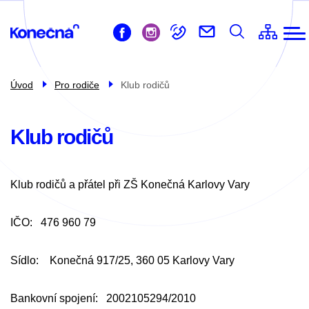
ZŠ
Přejít
Život ve škole
k
Pro žáky
hlavnímu
obsahu
Pro rodiče
Úvod
Pro rodiče
Klub rodičů
Školní družina
Školní jídelna
Klub rodičů
Kontakty
Klub rodičů a přátel při ZŠ Konečná Karlovy Vary
IČO: 476 960 79
Sídlo: Konečná 917/25, 360 05 Karlovy Vary
Bankovní spojení: 2002105294/2010