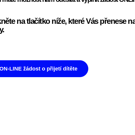
kněte na tlačítko níže, které Vás přenese n
y.
ON-LINE žádost o přijetí dítěte