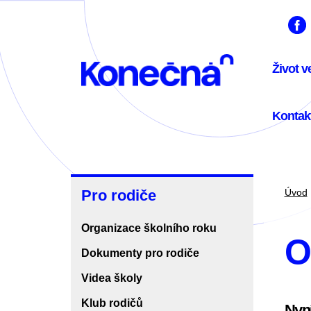
Přejít
k
hlavnímu
Me
obsahu
Život v
nav
Kontak
Pro
Pro rodiče
Úvod
rodiče
Organizace školního roku
O
Dokumenty pro rodiče
Videa školy
Klub rodičů
Nyní