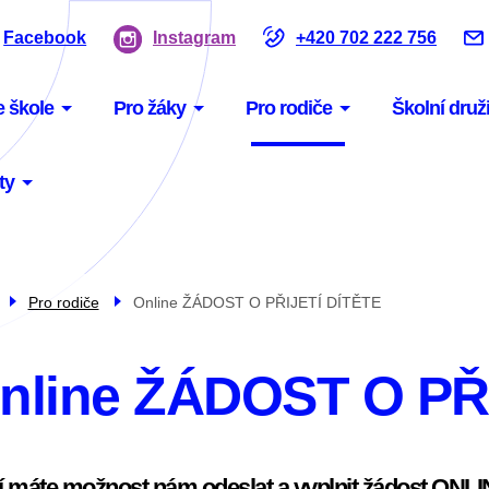
Facebook
Instagram
+420 702 222 756
nu
e škole
Pro žáky
Pro rodiče
Školní druž
igace
ty
Pro rodiče
Online ŽÁDOST O PŘIJETÍ DÍTĚTE
nline ŽÁDOST O PŘ
 máte možnost nám odeslat a vyplnit žádost ONLI