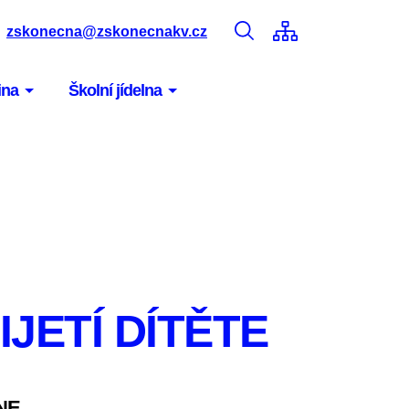
zskonecna@zskonecnakv.cz
ina
Školní jídelna
IJETÍ DÍTĚTE
NE.