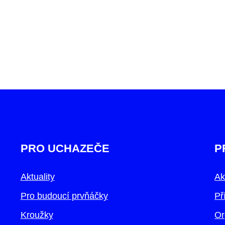
PRO UCHAZEČE
P
Aktuality
Ak
Pro budoucí prvňáčky
Př
Kroužky
Or