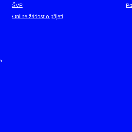
ŠVP
Po
Online žádost o přijetí
,