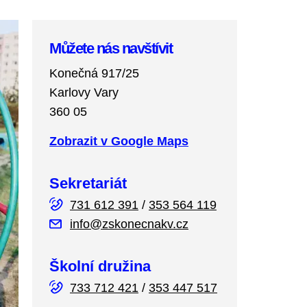
Můžete nás navštívit
Konečná 917/25
Karlovy Vary
360 05
Zobrazit v Google Maps
Sekretariát
731 612 391
/
353 564 119
info@zskonecnakv.cz
Školní družina
733 712 421
/
353 447 517