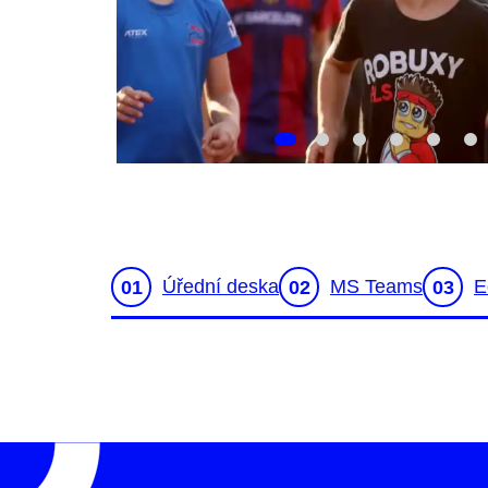
Úřední deska
MS Teams
E