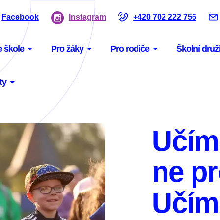
Facebook
Instagram
+420 702 222 756
enu
e škole
Pro žáky
Pro rodiče
Školní druž
vigace
ty
Učíme
ne pr
Učím