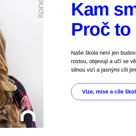
Kam sm
Proč to
Naše škola není jen budova
rostou, objevují a učí se v
silnou vizí a jasnými cíli 
Vize, mise a cíle ško