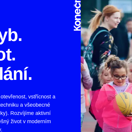
yb.
ot.
lání.
otevřenost, vstřícnost a
 techniku a všeobecné
ky). Rozvíjíme aktivní
ěšný život v moderním
.