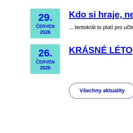
Kdo si hraje, n
29.
ČERVEN
... tentokrát to platí pro učit
2026
KRÁSNÉ LÉTO
26.
ČERVEN
2026
Všechny aktuality