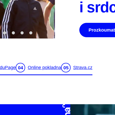
i srd
Prozkoumat
duPage
Online pokladna
Strava.cz