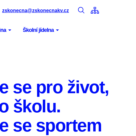
zskonecna@zskonecnakv.cz
ina
Školní jídelna
 se pro život,
o školu.
e se sportem