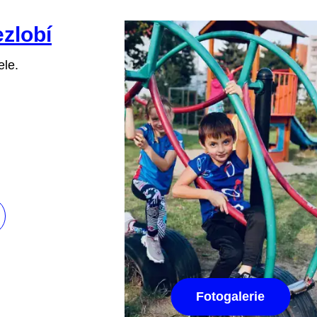
ezlobí
ele.
Fotogalerie