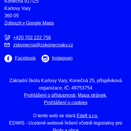
Konečná 917/25
Karlovy Vary
360 05
Zobrazit v Google Maps
+420 702 222 756
zskonecna@zskonecnakv.cz
Facebook
Instagram
Základní škola Karlovy Vary, Konečná 25, příspěvková
organizace, IČ: 49753754
Prohlášení o přístupnosti
Mapa stránek
Prohlášení o cookies
O tento web se stará
Edefi s.r.o.
EDWIS -
Ucelené webové řešení včetně legislativy pro
školy a obce