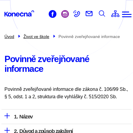
ZŠ
Přejít
Život ve škole
k
Pro žáky
hlavnímu
obsahu
Pro rodiče
Úvod
Život ve škole
Povinně zveřejňované informace
Školní družina
Školní jídelna
Povinně zveřejňované
informace
Kontakty
Povinně zveřejňované informace dle zákona č. 106/99 Sb.,
§ 5, odst. 1 a 2, struktura dle vyhlášky č. 515/2020 Sb.
Název
Důvod a způsob založení