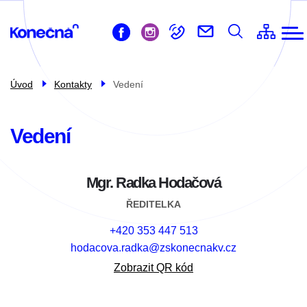
ZŠ
Přejít
Život ve škole
k
Pro žáky
hlavnímu
obsahu
Pro rodiče
Úvod
Kontakty
Vedení
Školní družina
Školní jídelna
Vedení
Kontakty
Mgr. Radka Hodačová
ŘEDITELKA
+420 353 447 513
hodacova.radka@zskonecnakv.cz
Zobrazit QR kód