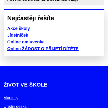
Nejčastěji řešíte
Akce školy
Jídelníček
Online omluvenka
Online ŽÁDOST O PŘIJETÍ DÍTĚTE
ŽIVOT VE ŠKOLE
Aktuality
Úřední deska