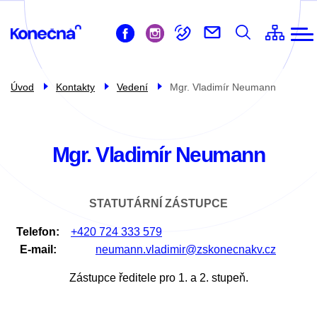
ZŠ
Přejít
Život ve škole
k
Pro žáky
hlavnímu
obsahu
Pro rodiče
Úvod
Kontakty
Vedení
Mgr. Vladimír Neumann
Školní družina
Školní jídelna
Mgr. Vladimír Neumann
Kontakty
STATUTÁRNÍ ZÁSTUPCE
Telefon
+420 724 333 579
E-mail
neumann.vladimir@zskonecnakv.cz
Zástupce ředitele pro 1. a 2. stupeň.