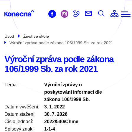
ZŠ
Přejít
Život ve škole
k
Pro žáky
hlavnímu
obsahu
Pro rodiče
Úvod
Život ve škole
Výroční zpráva podle zákona 106/1999 Sb. za rok 2021
Školní družina
Školní jídelna
Výroční zpráva podle zákona
106/1999 Sb. za rok 2021
Kontakty
Téma
Výroční zprávy o
poskytování informací dle
zákona 106/1999 Sb.
Datum vyvěšení
3. 1. 2022
Datum stažení
30. 7. 2026
Číslo jednací
2022/540/Chme
Spisový znak
1-1-4