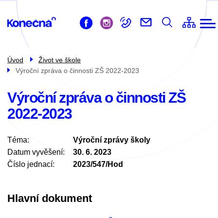
ZŠ
Přejít
Život ve škole
k
Pro žáky
hlavnímu
obsahu
Pro rodiče
Úvod
Život ve škole
Výroční zpráva o činnosti ZŠ 2022-2023
Školní družina
Školní jídelna
Výroční zpráva o činnosti ZŠ
2022-2023
Kontakty
Téma
Výroční zprávy školy
Datum vyvěšení
30. 6. 2023
Číslo jednací
2023/547/Hod
Hlavní dokument