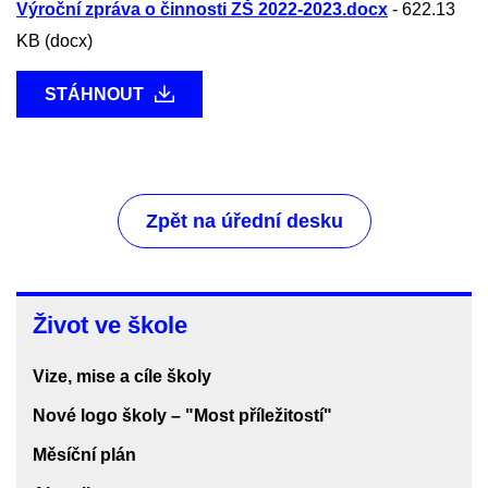
Výroční zpráva o činnosti ZŠ 2022-2023.docx
-
622.13
KB (docx)
STÁHNOUT
Zpět na úřední desku
Život
Život ve škole
ve
škole
Vize, mise a cíle školy
Nové logo školy – "Most příležitostí"
Měsíční plán