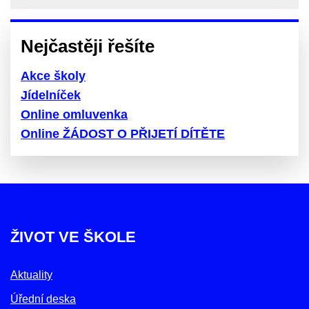
Nejčastěji řešíte
Akce školy
Jídelníček
Online omluvenka
Online ŽÁDOST O PŘIJETÍ DÍTĚTE
ŽIVOT VE ŠKOLE
Aktuality
Úřední deska