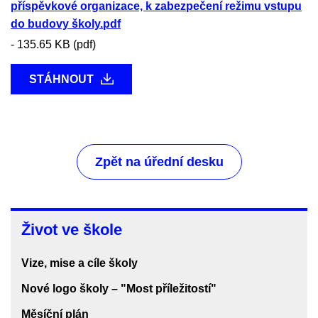
příspěvkové organizace, k zabezpečení režimu vstupu
do budovy školy.pdf
-
135.65 KB (pdf)
STÁHNOUT
Zpět na úřední desku
Život
Život ve škole
ve
škole
Vize, mise a cíle školy
Nové logo školy – "Most příležitostí"
Měsíční plán