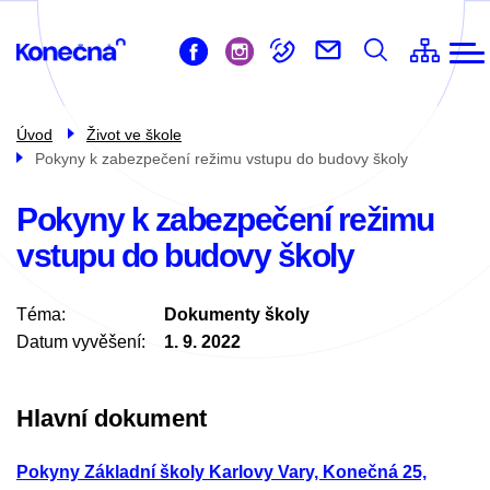
ZŠ
Přejít
Život ve škole
k
Pro žáky
hlavnímu
obsahu
Pro rodiče
Úvod
Život ve škole
Pokyny k zabezpečení režimu vstupu do budovy školy
Školní družina
Školní jídelna
Pokyny k zabezpečení režimu
vstupu do budovy školy
Kontakty
Téma
Dokumenty školy
Datum vyvěšení
1. 9. 2022
Hlavní dokument
Pokyny Základní školy Karlovy Vary, Konečná 25,