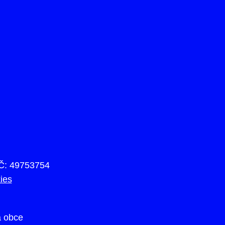
IČ: 49753754
ies
a obce