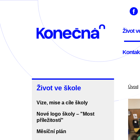
Přejít
k
hlavnímu
Men
obsahu
Život v
navi
Kontak
Život
Život ve škole
Úvod
ve
Vize, mise a cíle školy
škole
Nové logo školy – "Most
příležitostí"
Měsíční plán