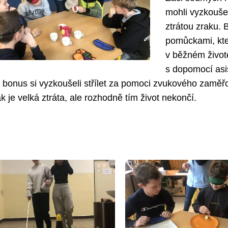
mohli vyzkoušet
ztrátou zraku.
pomůckami, kt
v běžném životě
s dopomocí asis
 bonus si vyzkoušeli střílet za pomoci zvukového zaměřov
ak je velká ztráta, ale rozhodně tím život nekončí.