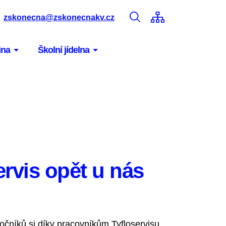
zskonecna@zskonecnakv.cz
ina
Školní jídelna
ervis opět u nás
očníků si díky pracovníkům Tyfloservisu