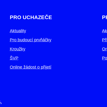
PRO UCHAZEČE
P
Aktuality
Ak
Pro budoucí prvňáčky
Př
Kroužky
Or
ŠVP
Po
Online žádost o přijetí
,