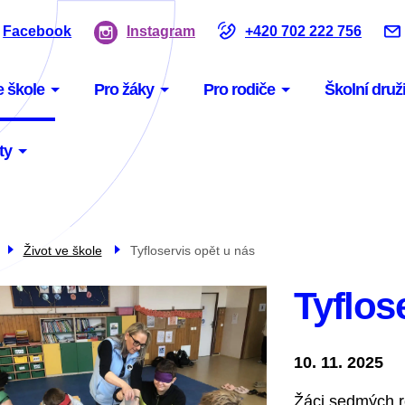
Facebook
Instagram
+420 702 222 756
u
e škole
Pro žáky
Pro rodiče
Školní druž
gace
ty
Život ve škole
Tyfloservis opět u nás
Tyflos
10. 11. 2025
Žáci sedmých r