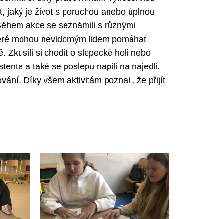
, jaký je život s poruchou anebo úplnou
 Během akce se seznámili s různými
eré mohou nevidomým lidem pomáhat
. Zkusili si chodit o slepecké holi nebo
tenta a také se poslepu napili na najedli.
ání. Díky všem aktivitám poznali, že přijít