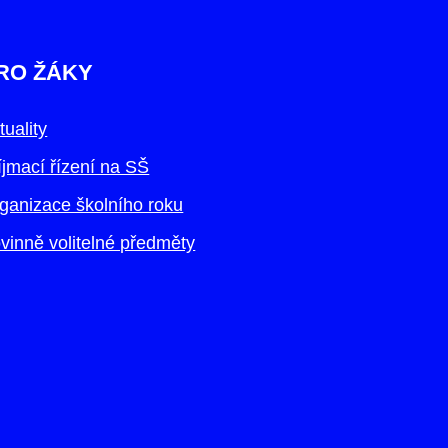
RO ŽÁKY
tuality
íjmací řízení na SŠ
ganizace školního roku
vinně volitelné předměty