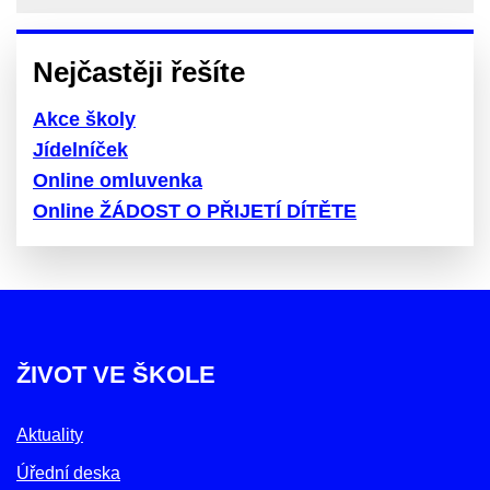
Nejčastěji řešíte
Akce školy
Jídelníček
Online omluvenka
Online ŽÁDOST O PŘIJETÍ DÍTĚTE
ŽIVOT VE ŠKOLE
Aktuality
Úřední deska