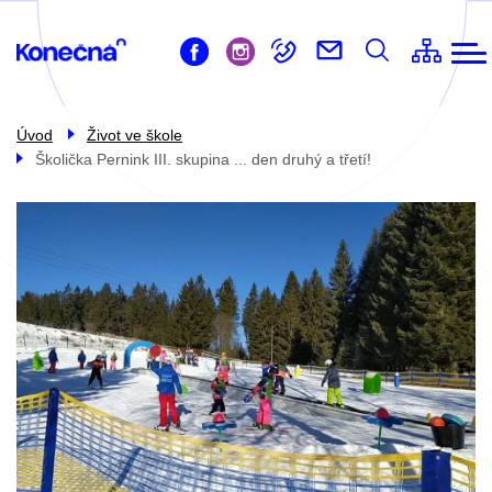
ZŠ
Přejít
Život ve škole
k
Pro žáky
hlavnímu
obsahu
Pro rodiče
Úvod
Život ve škole
Školička Pernink III. skupina ... den druhý a třetí!
Školní družina
Školní jídelna
Kontakty