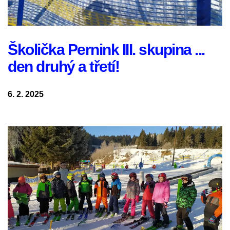
Školička Pernink III. skupina ...
den druhý a třetí!
6. 2. 2025