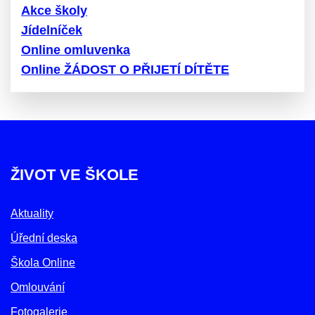
Akce školy
Jídelníček
Online omluvenka
Online ŽÁDOST O PŘIJETÍ DÍTĚTE
ŽIVOT VE ŠKOLE
Aktuality
Úřední deska
Škola Online
Omlouvání
Fotogalerie