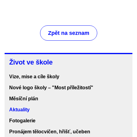
Zpět na seznam
Život
Život ve škole
ve
škole
Vize, mise a cíle školy
Nové logo školy – "Most příležitostí"
Měsíční plán
Aktuality
Fotogalerie
Pronájem tělocvičen, hřišť, učeben