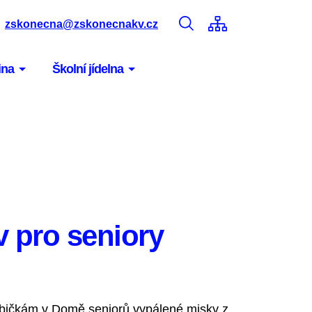
zskonecna@zskonecnakv.cz
ina
Školní jídelna
 pro seniory
abičkám v Domě seniorů vypálené misky z