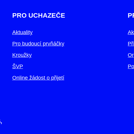
PRO UCHAZEČE
P
Aktuality
Ak
Pro budoucí prvňáčky
Př
Kroužky
Or
ŠVP
Po
Online žádost o přijetí
,