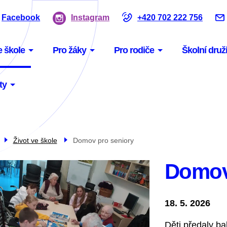
Facebook
Instagram
+420 702 222 756
u
e škole
Pro žáky
Pro rodiče
Školní druž
gace
ty
Život ve škole
Domov pro seniory
Domov
18. 5. 2026
Děti předaly b