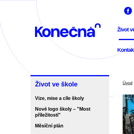
Přejít
k
hlavnímu
Men
obsahu
Život v
navi
Kontak
Život
Život ve škole
Úvod
ve
Vize, mise a cíle školy
škole
Nové logo školy – "Most
příležitostí"
Měsíční plán