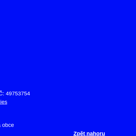
IČ: 49753754
ies
a obce
Zpět nahoru