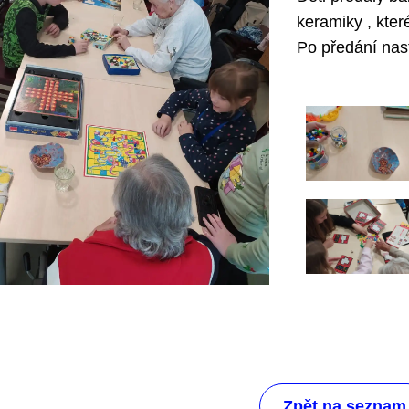
keramiky , kter
Po předání nast
Zpět na seznam