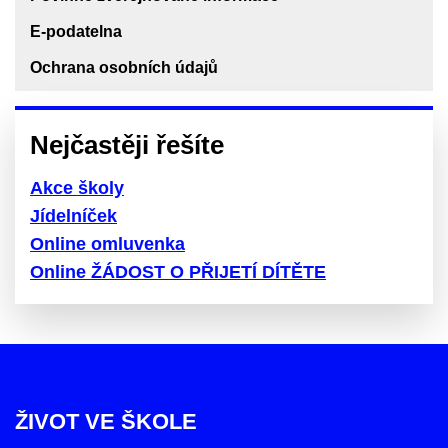
E-podatelna
Ochrana osobních údajů
Nejčastěji řešíte
Akce školy
Jídelníček
Online omluvenka
Online ŽÁDOST O PŘIJETÍ DÍTĚTE
ŽIVOT VE ŠKOLE